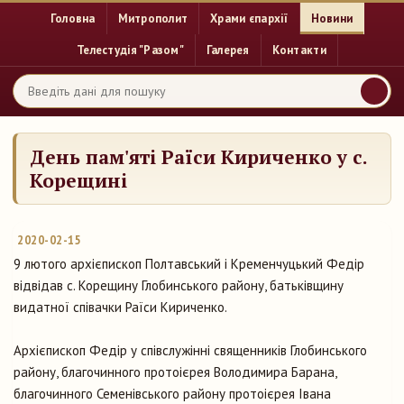
Головна
Митрополит
Храми єпархії
Новини
Телестудія "Разом"
Галерея
Контакти
День пам'яті Раїси Кириченко у с.
Корещині
2020-02-15
9 лютого архієпископ Полтавський і Кременчуцький Федір
відвідав с. Корещину Глобинського району, батьківщину
видатної співачки Раїси Кириченко.
Архієпископ Федір у співслужінні священників Глобинського
району, благочинного протоієрея Володимира Барана,
благочинного Семенівського району протоієрея Івана