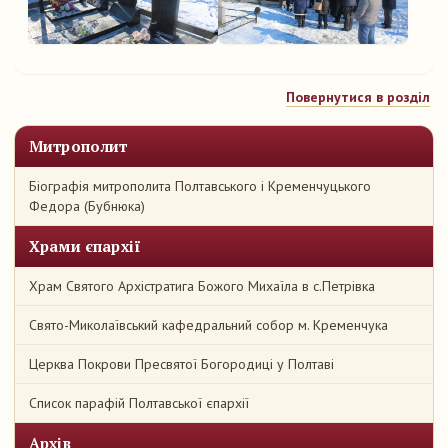
Повернутися в розділ
Митрополит
Біографія митрополита Полтавського і Кременчуцького
Федора (Бубнюка)
Храми єпархії
Храм Святого Архістратига Божого Михаїла в с.Петрівка
Свято-Миколаївський кафедральний собор м. Кременчука
Церква Покрови Пресвятої Богородиці у Полтаві
Список парафій Полтавської єпархії
Архів