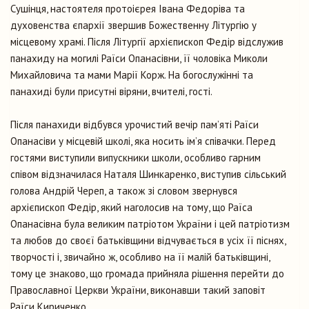
Сушінця, настоятеля протоієрея Івана Федоріва та
духовенства єпархії звершив Божественну Літургію у
місцевому храмі. Після Літургії архієпископ Федір відслужив
панахиду на могилі Раїси Опанасівни, її чоловіка Миколи
Михайловича та мами Марії Корж. На богослужінні та
панахиді були присутні віряни, вчителі, гості.
Після панахиди відбувся урочистий вечір пам’яті Раїси
Опанасіви у місцевій школі, яка носить ім’я співачки. Перед
гостями виступили випускники школи, особливо гарним
співом відзначилася Наталя Шинкаренко, виступив сільський
голова Андрій Череп, а також зі словом звернувся
архієпископ Федір, який наголосив на тому, що Раїса
Опанасівна була великим патріотом України і цей патріотизм
та любов до своєї батьківщини відчувається в усіх її піснях,
творчості і, звичайно ж, особливо на її малій батьківщині,
тому це знаково, що громада прийняла рішення перейти до
Православної Церкви України, виконавши такий заповіт
Раїси Кириченко.