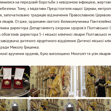
опинилися на передовій боротьби з невідомою інфекцією, жертовно,
ебезпеки. Тому, з ініціативи Предстоятеля нашої Церкви, митроп
нія, започатковано традицію відзначення Православною Церквою
я лікарів. Отдже, орденами святого Великомученика Пантелеймо
пника директора Департаменту охорони здоров'я Полтавської 
обов'язків директора 5-ї міської клінічної лікарні Полтавської м
авідувача дитячого хірургічного відділення Дитячої міської кліні
 ради Миколу Гриценка.
онії вручення орденів, було виголошено Многоліття усім лікар