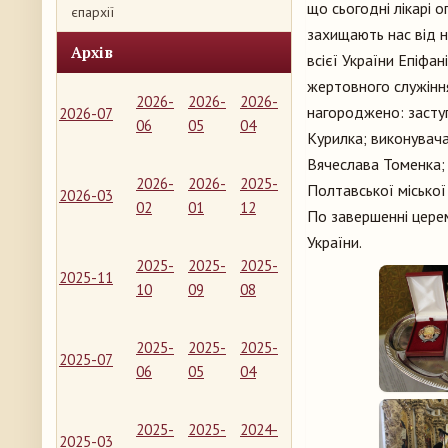
що сьогодні лікарі 
єпархії
захищають нас від н
Архів
всієї України Епіфа
жертовного служінн
2026-
2026-
2026-
нагороджено: засту
2026-07
06
05
04
Курилка; виконувача 
Вячеслава Томенка; з
2026-
2026-
2025-
Полтавської міської
2026-03
02
01
12
По завершенні церем
України.
2025-
2025-
2025-
2025-11
10
09
08
2025-
2025-
2025-
2025-07
06
05
04
2025-
2025-
2024-
2025-03