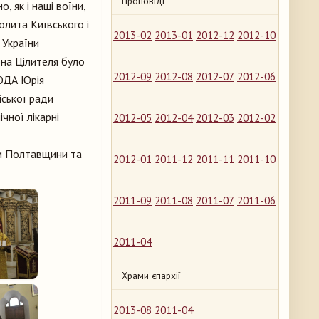
Проповіді
 як і наші воїни,
олита Київського і
2013-02
2013-01
2012-12
2012-10
 України
на Цілителя було
2012-09
2012-08
2012-07
2012-06
ОДА Юрія
іської ради
чної лікарні
2012-05
2012-04
2012-03
2012-02
ям Полтавщини та
2012-01
2011-12
2011-11
2011-10
2011-09
2011-08
2011-07
2011-06
2011-04
Храми єпархії
2013-08
2011-04