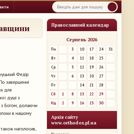
акти
Православний календар
тавщини
Серпень 2026
Пн
3
10
17
24
31
Вт
4
11
18
25
Ср
5
12
19
26
нчуцький Федір
Чт
6
13
20
27
По завершенні
Пт
7
14
21
28
их для
Сб
1
8
15
22
29
кої душі з
Нд
2
9
16
23
30
і з Богом, долаючи
Допоки в нашому
Архів сайту
www.orthodox.pl.ua
н також наголосив,