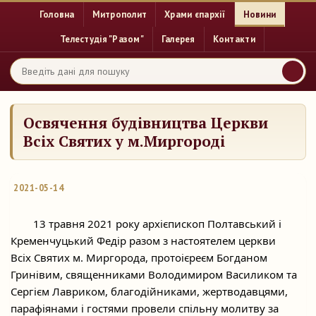
Головна
Митрополит
Храми єпархії
Новини
Телестудія "Разом"
Галерея
Контакти
Освячення будівництва Церкви
Всіх Святих у м.Миргороді
2021-05-14
	13 травня 2021 року архієпископ Полтавський і 
Кременчуцький Федір разом з настоятелем церкви 
Всіх Святих м. Миргорода, протоієреєм Богданом 
Гринівим, священниками Володимиром Василиком та 
Сергієм Лавриком, благодійниками, жертводавцями, 
парафіянами і гостями провели спільну молитву за 