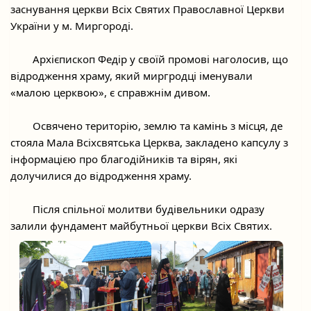
заснування церкви Всіх Святих Православної Церкви 
України у м. Миргороді.
	Архієпископ Федір у своїй промові наголосив, що 
відродження храму, який миргродці іменували 
«малою церквою», є справжнім дивом.
	Освячено територію, землю та камінь з місця, де 
стояла Мала Всіхсвятська Церква, закладено капсулу з 
інформацією про благодійників та вірян, які 
долучилися до відродження храму.
	Після спільної молитви будівельники одразу 
залили фундамент майбутньої церкви Всіх Святих.