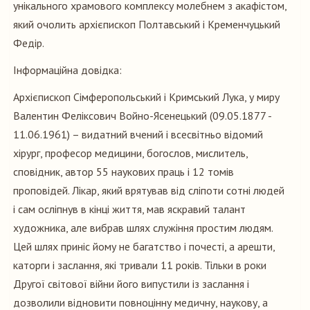
унікального храмового комплексу молебнем з акафістом,
який очолить архієпископ Полтавський і Кременчуцький
Федір.
Інформаційна довідка:
Архієпископ Сімферопольський і Кримський Лука, у миру
Валентин Феліксович Войно-Ясенецький (09.05.1877 -
11.06.1961) – видатний вчений і всесвітньо відомий
хірург, професор медицини, богослов, мислитель,
сповідник, автор 55 наукових праць і 12 томів
проповідей. Лікар, який врятував від сліпоти сотні людей
і сам осліпнув в кінці життя, мав яскравий талант
художника, але вибрав шлях служіння простим людям.
Цей шлях приніс йому не багатство і почесті, а арешти,
каторги і заслання, які тривали 11 років. Тільки в роки
Другої світової війни його випустили із заслання і
дозволили відновити повноцінну медичну, наукову, а