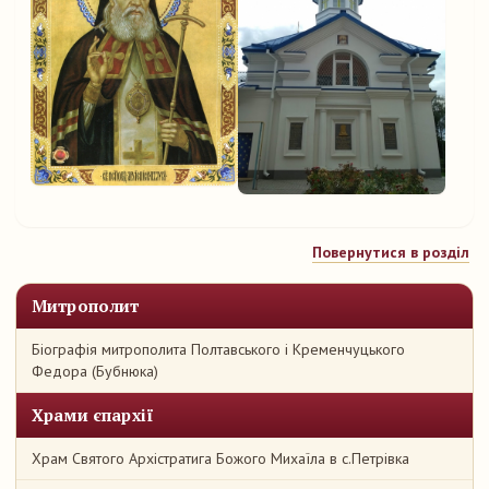
Повернутися в розділ
Митрополит
Біографія митрополита Полтавського і Кременчуцького
Федора (Бубнюка)
Храми єпархії
Храм Святого Архістратига Божого Михаїла в с.Петрівка