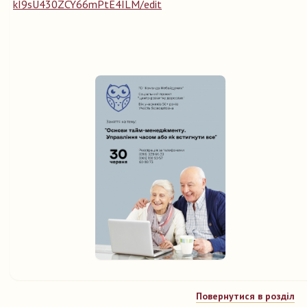
kI9sU430ZCY66mPtE4ILM/edit
Повернутися в розділ