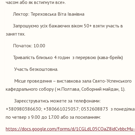
часом або як встигнути все».
Лектор: Тереховська Віта Іванівна
Запрошуємо усіх бажаючих віком 50+ взяти участь в
заняттях.
Початок: 10.00
Тривалість близько 4 годин з перервою (кава-брейк)
Участь безкоштовна.
Місце проведення – виставкова зала Свято-Успенського
кафедрального собору ( м.Полтава, Соборний майдан, 1).
Зареєструватись можете за телефонами:
+380980386630; +380661025057; 0532608873 з понеділка
по четвер з 9.00 до 17.00 або за посиланням:
https://docs.google.com/forms/d/1CGLdL05COaZ8idCvbbcMu-