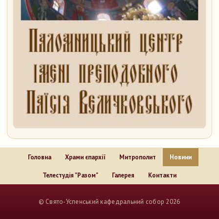
Головна
Храми єпархії
Митрополит
Новини
Телестудія "Разом"
Галерея
Контакти
..
© Свято-Успенський кафедральний собор 2026
..