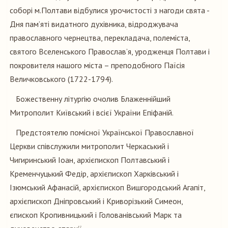
соборі м.Полтави відбулися урочистості з нагоди свята -
Дня пам’яті видатного духівника, відроджувача
православного чернецтва, перекладача, полеміста,
святого Вселенського Православ’я, уродженця Полтави і
покровителя нашого міста – преподобного Паїсія
Величковського (1722-1794).
Божественну літургію очолив Блаженнійший
Митрополит Київський і всієї України Епіфаній.
Предстоятелю помісної Української Православної
Церкви співслужили митрополит Черкаський і
Чигиринський Іоан, архієпископ Полтавський і
Кременчуцький Федір, архієпископ Харківський і
Ізюмський Афанасій, архієпископ Вишгородський Агапіт,
архієпископ Дніпровський і Криворізький Симеон,
єпископ Кропивницький і Голованівський Марк та