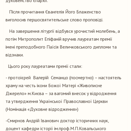
духовенство єпархії.
Після прочитання Євангелія Його Блаженство
виголосив першосвятительське слово проповіді.
На завершення літургії відбувся урочистий молебень, а
потім Митрополит Епіфаній вручив лауреатам премії
імені преподобного Паїсія Величковського дипломи та
відзнаки.
Цього року лауреатами премії стали:
- протоієрей Валерій Семанцо (посмертно) – настоятель
храму на честь ікони Божої Матері «Живописне
Джерело» м.Києва – за вагомий внесок у відродження
та утвердження Української Православної Церкви
(Номінація «Духовне відродження»)
-Смирнов Андрій Іванович доктор історичних наук,
доцент кафедри історії ім.проф.М.П.Ковальського