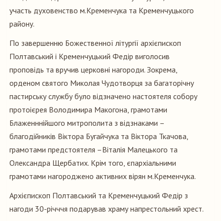
участь духовенство м.Кременчука та Кременчуцького
району.
По завершенню Божественної літургії архієпископ
Полтавський і Кременчуцький Федір виголосив
проповідь та вручив церковні нагороди. Зокрема,
орденом святого Миколая Чудотворця за багаторічну
пастирську службу було відзначено настоятеля собору
протоієрея Володимира Макогона, грамотами
Блаженннійшого митрополита з відзнаками –
благодійників Віктора Бугайчука та Віктора Ткачова,
грамотами предстоятеля –Віталія Малецького та
Олександра Щербатих. Крім того, єпархіальними
грамотами нагороджено активних вірян м.Кременчука.
Архієпископ Полтавський та Кременчуцький Федір з
нагоди 30-річччя подарував храму напрестольний хрест.