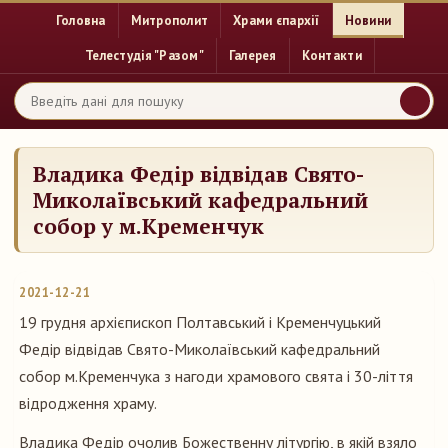
Головна
Митрополит
Храми єпархії
Новини
Телестудія "Разом"
Галерея
Контакти
Владика Федір відвідав Свято-
Миколаївський кафедральний
собор у м.Кременчук
2021-12-21
19 грудня архієпископ Полтавський і Кременчуцький
Федір відвідав Свято-Миколаївський кафедральний
собор м.Кременчука з нагоди храмового свята і 30-ліття
відродження храму.
Владика Федір очолив Божественну літургію, в якій взяло