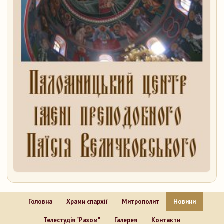
Головна
Храми єпархії
Митрополит
Новини
Телестудія "Разом"
Галерея
Контакти