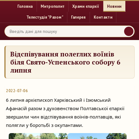
Головна
Митрополит
Храми єпархії
Новини
Телестудія "Разом"
Галерея
Контакти
Відспівування полеглих воїнів
біля Свято-Успенського собору 6
липня
2022-07-06
6 липня архієпископ Харківський і Ізюмський 
Афанасій разом з духовенством Полтавської єпархії 
звершили чин відспівування воїнів-полтавців, які 
полягли у боротьбі з окупантами.