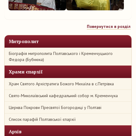
Повернутися в розділ
Митрополит
Біографія митрополита Полтавського і Кременчуцького
Федора (Бубнюка)
Храми єпархії
Храм Святого Архістратига Божого Михаїла в с.Петрівка
Свято-Миколаївський кафедральний собор м. Кременчука
Церква Покрови Пресвятої Богородиці у Полтаві
Список парафій Полтавської єпархії
Архів