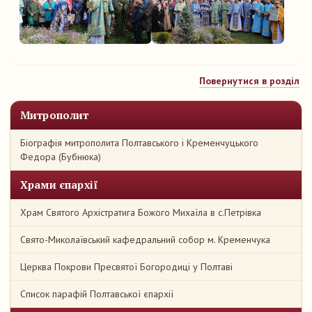
Повернутися в розділ
Митрополит
Біографія митрополита Полтавського і Кременчуцького
Федора (Бубнюка)
Храми єпархії
Храм Святого Архістратига Божого Михаїла в с.Петрівка
Свято-Миколаївський кафедральний собор м. Кременчука
Церква Покрови Пресвятої Богородиці у Полтаві
Список парафій Полтавської єпархії