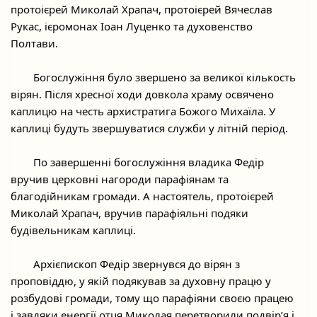
протоієрей Миколай Храпач, протоієрей Вячеслав 
Рукас, ієромонах Іоан Луценко та духовенство 
Полтави.
	Богослужіння було звершено за великої кількость 
вірян. Після хресної ходи довкола храму освячено 
каплицю на честь архистратига Божого 
Михаїла. У 
каплиці будуть звершуватися служби у літній період.
	По завершенні богослужіння владика Федір 
вручив церковні нагороди парафіянам та 
благодійникам громади. А настоятель, протоієрей 
Миколай Храпач, вручив парафіяльні подяки 
будівельникам каплиці.
	Архієпископ Федір звернувся до вірян з 
проповіддю, у якій подякував за духовну працю у 
розбудові громади, тому що парафіяни своєю працею 
і завдяки енергії отця Миколая перетворили подвір’я і 