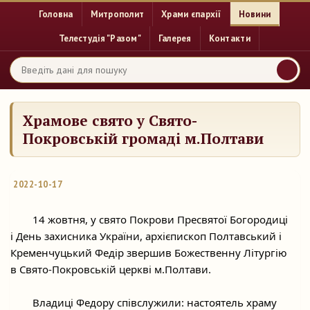
Головна
Митрополит
Храми єпархії
Новини
Телестудія "Разом"
Галерея
Контакти
Храмове свято у Свято-
Покровській громаді м.Полтави
2022-10-17
	14 жовтня, у свято Покрови Пресвятої Богородиці 
і День захисника України, архієпископ Полтавський і 
Кременчуцький Федір звершив Божественну Літургію 
в Свято-Покровській церкві м.Полтави.
	Владиці Федору співслужили: настоятель храму 