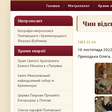
Головна
Митрополит
Храми є
Митрополит
Чин відс
Біографія митрополита
Полтавського і Кременчуцького
Федора (Бубнюка)
2022-11-16
16 листопада 2022
Храми єпархії
Приходька Олега, 
Храм Святого Архістратига
Божого Михаїла в с.Петрівка
Свято-Миколаївський
кафедральний собор м.
Кременчука
Церква Покрови Пресвятої
Богородиці у Полтаві
Список парафій Полтавської