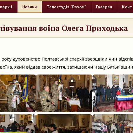
пархії
Новини
Телестудія "Разом"
Галерея
Конт
півування воїна Олега Приходька
 року духовенство Полтавської єпархії звершили чин відспі
воїна, який віддав своє життя, захищаючи нашу Батьківщин