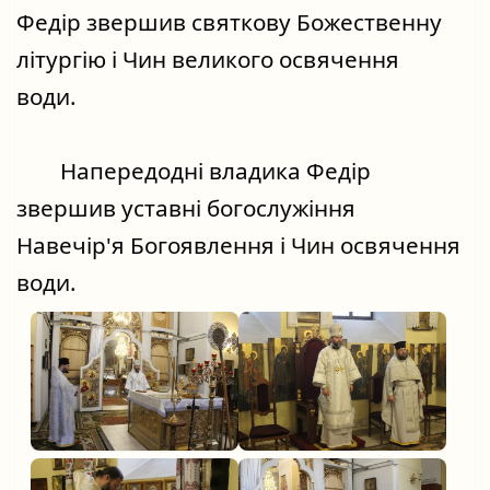
Федір звершив святкову Божественну 
літургію і Чин великого освячення 
води.
	Напередодні владика Федір 
звершив уставні богослужіння 
Навечір'я Богоявлення і Чин освячення 
води.