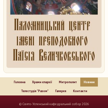
Головна
Храми єпархії
Митрополит
Новини
Телестудія "Разом"
Галерея
Контакти
..
© Свято-Успенський кафедральний собор 2026
..