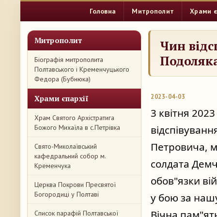
Головна
Митрополит
Храми є
Митрополит
Чин відс
Подоляк
Біографія митрополита
Полтавського і Кременчуцького
Федора (Бубнюка)
2023-04-03
Храми єпархії
3 квітня 202
Храм Святого Архістратига
Божого Михаїла в с.Петрівка
відспівуванн
Петровича, м
Свято-Миколаївський
кафедральний собор м.
солдата Демч
Кременчука
обов"язки вій
Церква Покрови Пресвятої
Богородиці у Полтаві
у бою за нашу
Вічна пам"ять
Список парафій Полтавської