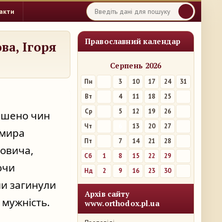
акти
Православний календар
ва, Ігоря
Серпень 2026
Пн
3
10
17
24
31
Вт
4
11
18
25
Ср
5
12
19
26
ршено чин 
Чт
6
13
20
27
мира 
Пт
7
14
21
28
овича, 
Сб
1
8
15
22
29
чи 
Нд
2
9
16
23
30
ни загинули 
Архів сайту
мужність. 
www.orthodox.pl.ua