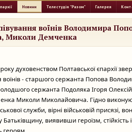
пархії
Новини
Телестудія "Разом"
Галерея
Конт
півування воїнів Володимира Попо
а, Миколи Демченка
3 року духовенством Полтавської єпархії зве
я воїнів - старшого сержанта Попова Володи
олодшого сержанта Подоляка Ігоря Олексій
енка Миколи Миколайовича. Гідно виконую
ськової служби, вірні військовій присязі, во
 Батьківщину, виявивши героїзм, стійкість і 
 героям...