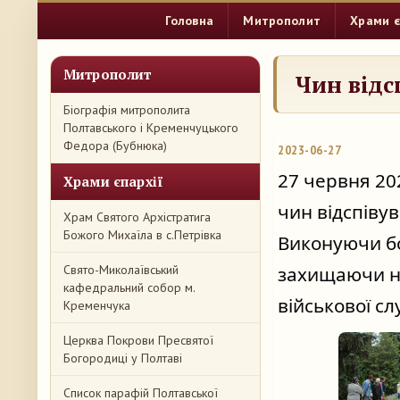
Головна
Митрополит
Храми є
Митрополит
Чин відс
Біографія митрополита
Полтавського і Кременчуцького
Федора (Бубнюка)
2023-06-27
27 червня 20
Храми єпархії
чин відспіву
Храм Святого Архістратига
Божого Михаїла в с.Петрівка
Виконуючи бой
Свято-Миколаївський
захищаючи на
кафедральний собор м.
військової сл
Кременчука
Церква Покрови Пресвятої
Богородиці у Полтаві
Список парафій Полтавської