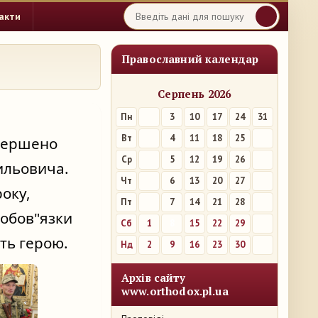
акти
Православний календар
Серпень 2026
Пн
3
10
17
24
31
Вт
4
11
18
25
вершено 
Ср
5
12
19
26
ильовича. 
Чт
6
13
20
27
оку, 
Пт
7
14
21
28
обов"язки 
Сб
1
8
15
22
29
ять герою.
Нд
2
9
16
23
30
Архів сайту
www.orthodox.pl.ua