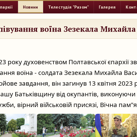
пархії
Новини
Телестудія "Разом"
Галерея
Конт
півування воїна Зезекала Михайла
23 року духовенством Полтавської єпархії з
вання воїна - солдата Зезекала Михайла Вас
ове завдання, він загинув 13 квітня 2023 р
шу Батьківщину від окупантів, виконуючи 
ужби, вірний військовій присязі, Вічна пам"