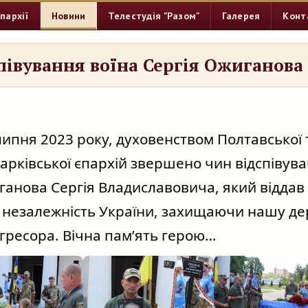
пархії
Новини
Телестудія "Разом"
Галерея
Конт
півування воїна Сергія Ожиганова
липня 2023 року, духовенством Полтавської т
арківської єпархій звершено чин відспівуван
ганова Сергія Владиславовича, який віддав 
а незалежність України, захищаючи нашу дер
агресора. Вічна пам’ять герою…