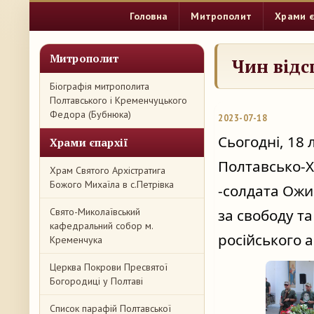
Головна
Митрополит
Храми є
Митрополит
Чин відс
Біографія митрополита
Полтавського і Кременчуцького
Федора (Бубнюка)
2023-07-18
Сьогодні, 18 
Храми єпархії
Полтавсько-Х
Храм Святого Архістратига
Божого Михаїла в с.Петрівка
-солдата Ожи
Свято-Миколаївський
за свободу т
кафедральний собор м.
російського 
Кременчука
Церква Покрови Пресвятої
Богородиці у Полтаві
Список парафій Полтавської