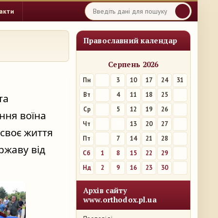
акти
Православний календар
Серпень 2026
Пн
3
10
17
24
31
Вт
4
11
18
25
а 
Ср
5
12
19
26
ня воїна 
Чт
6
13
20
27
своє життя 
Пт
7
14
21
28
жаву від 
Сб
1
8
15
22
29
Нд
2
9
16
23
30
Архів сайту
www.orthodox.pl.ua