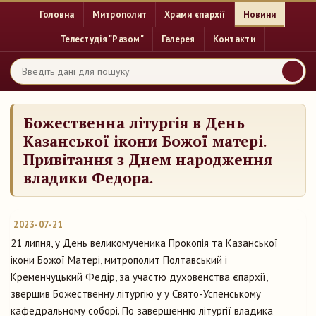
Головна
Митрополит
Храми єпархії
Новини
Телестудія "Разом"
Галерея
Контакти
Божественна літургія в День
Казанської ікони Божої матері.
Привітання з Днем народження
владики Федора.
2023-07-21
21 липня, у День великомученика Прокопія та Казанської
ікони Божої Матері, митрополит Полтавський і
Кременчуцький Федір, за участю духовенства єпархії,
звершив Божественну літургію у у Свято-Успенському
кафедральному соборі. По завершенню літургії владика