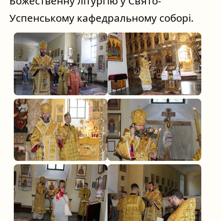
Божественну літургію у Свято-
Успенському кафедральному соборі.