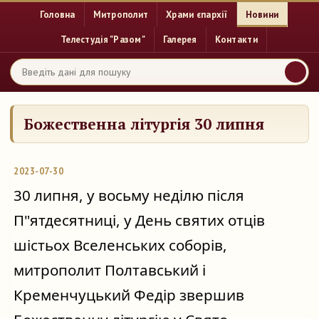
Головна
Митрополит
Храми єпархії
Новини
Телестудія "Разом"
Галерея
Контакти
Божественна літургія 30 липня
2023-07-30
30 липня, у восьму неділю після
П"ятдесятниці, у День святих отців
шістьох Вселенських соборів,
митрополит Полтавський і
Кременчуцький Федір звершив