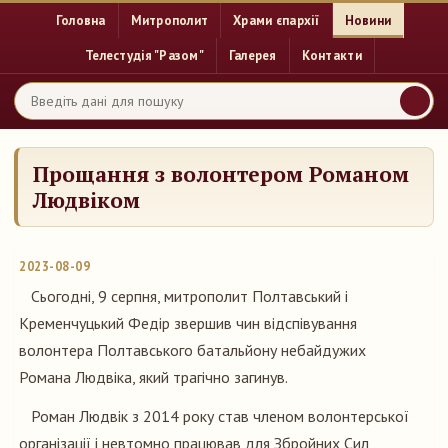
Головна
Митрополит
Храми єпархії
Новини
Телестудія "Разом"
Галерея
Контакти
Прощання з волонтером Романом
Людвіком
2023-08-09
Сьогодні, 9 серпня, митрополит Полтавський і
Кременчуцький Федір звершив чин відспівування
волонтера Полтавського батальйону небайдужих
Романа Людвіка, який трагічно загинув.
Роман Людвік з 2014 року став членом волонтерської
організації і невтомно працював для Збройних Сил