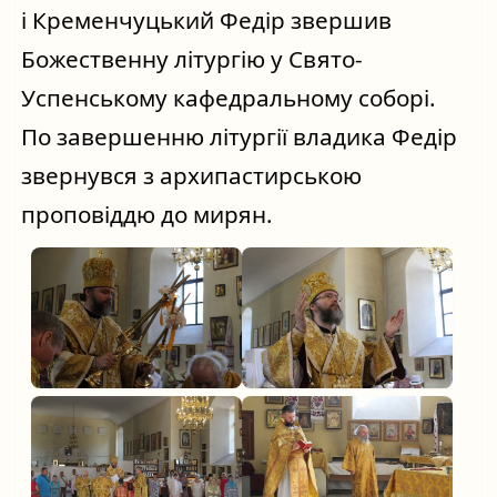
і Кременчуцький Федір звершив
Божественну літургію у Свято-
Успенському кафедральному соборі.
По завершенню літургії владика Федір
звернувся з архипастирською
проповіддю до мирян.