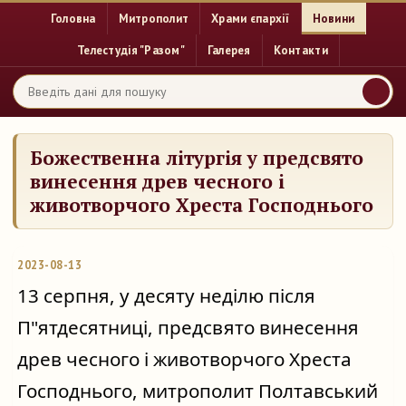
Головна
Митрополит
Храми єпархії
Новини
Телестудія "Разом"
Галерея
Контакти
Божественна літургія у предсвято
винесення древ чесного і
животворчого Хреста Господнього
2023-08-13
13 серпня, у десяту неділю після
П"ятдесятниці, предсвято винесення
древ чесного і животворчого Хреста
Господнього, митрополит Полтавський