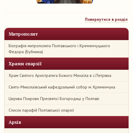
Повернутися в розділ
Митрополит
Біографія митрополита Полтавського і Кременчуцького
Федора (Бубнюка)
Храми єпархії
Храм Святого Архістратига Божого Михаїла в с.Петрівка
Свято-Миколаївський кафедральний собор м. Кременчука
Церква Покрови Пресвятої Богородиці у Полтаві
Список парафій Полтавської єпархії
Архів