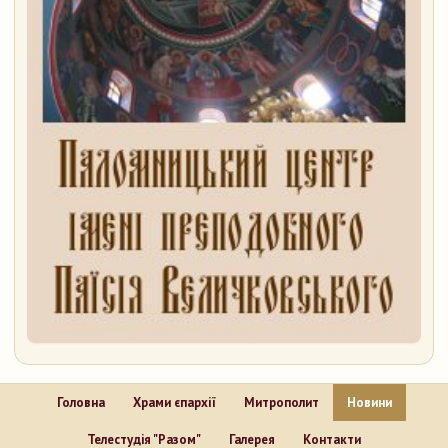
Головна
Храми єпархії
Митрополит
Новини
Телестудія "Разом"
Галерея
Контакти