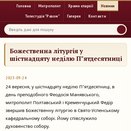
Головна
Митрополит
Храми єпархії
Новини
Телестудія "Разом"
Галерея
Контакти
Божественна літургія у
шістнадцяту неділю П"ятдесятниці
2023-09-24
24 вересня, у шістнадцяту неділю П"ятдесятниці, в
день преподобного Феодосія Манявського,
митрополит Полтавський і Кременчуцький Федір
звершив Божественну літургію в Свято-Успенському
кафедральному соборі. Йому співслужило
духовенство собору.