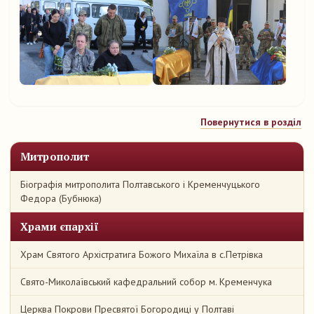
Повернутися в розділ
Митрополит
Біографія митрополита Полтавського і Кременчуцького
Федора (Бубнюка)
Храми єпархії
Храм Святого Архістратига Божого Михаїла в с.Петрівка
Свято-Миколаївський кафедральний собор м. Кременчука
Церква Покрови Пресвятої Богородиці у Полтаві