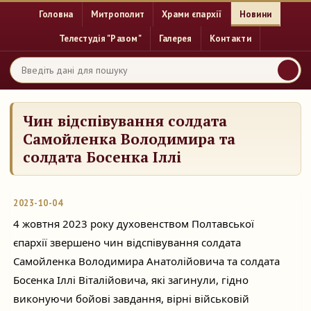
Головна
Митрополит
Храми єпархії
Новини
Телестудія "Разом"
Галерея
Контакти
Чин відспівування солдата
Самойленка Володимира та
солдата Босенка Іллі
2023-10-04
4 жовтня 2023 року духовенством Полтавської
єпархії звершено чин відспівування солдата
Самойленка Володимира Анатолійовича та солдата
Босенка Іллі Віталійовича, які загинули, гідно
виконуючи бойові завдання, вірні військовій