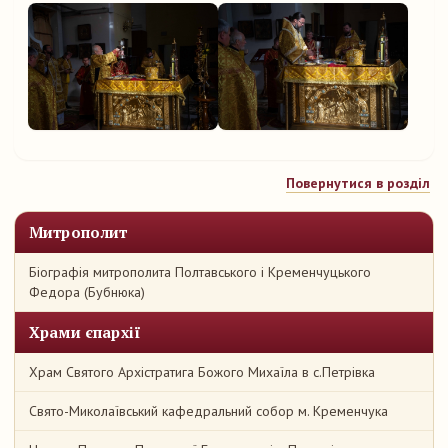
Повернутися в розділ
Митрополит
Біографія митрополита Полтавського і Кременчуцького
Федора (Бубнюка)
Храми єпархії
Храм Святого Архістратига Божого Михаїла в с.Петрівка
Свято-Миколаївський кафедральний собор м. Кременчука