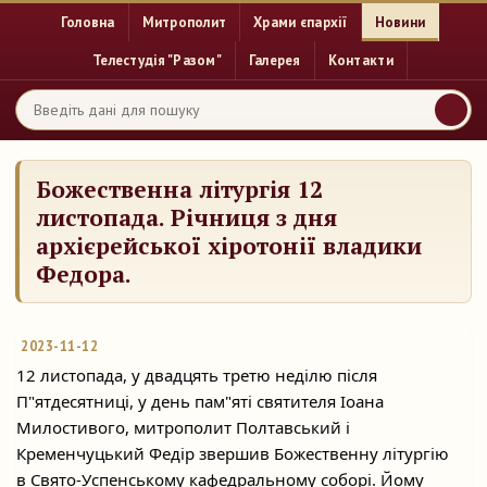
Головна
Митрополит
Храми єпархії
Новини
Телестудія "Разом"
Галерея
Контакти
Божественна літургія 12
листопада. Річниця з дня
архієрейської хіротонії владики
Федора.
2023-11-12
12 листопада, у двадцять третю неділю після
П"ятдесятниці, у день пам"яті святителя Іоана
Милостивого, митрополит Полтавський і
Кременчуцький Федір звершив Божественну літургію
в Свято-Успенському кафедральному соборі. Йому