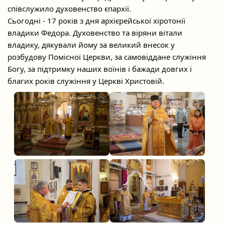
співслужило духовенство єпархії.
Сьогодні - 17 років з дня архієрейської хіротонії
владики Федора. Духовенство та віряни вітали
владику, дякували йому за великий внесок у
розбудову Помісної Церкви, за самовіддане служіння
Богу, за підтримку наших
воїнів і бажади довгих і
благих років служіння у Церкві Христовій.