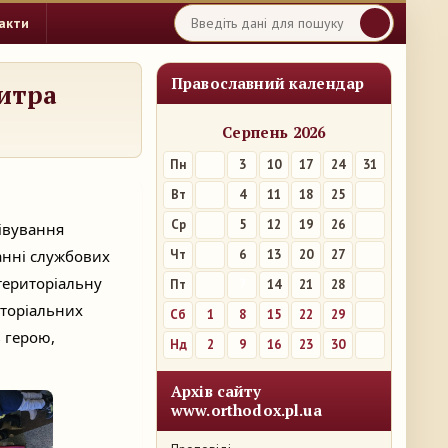
акти
Православний календар
итра
Серпень 2026
Пн
3
10
17
24
31
Вт
4
11
18
25
Ср
5
12
19
26
півування
анні службових
Чт
6
13
20
27
 територіальну
Пт
7
14
21
28
иторіальних
Сб
1
8
15
22
29
ь герою,
Нд
2
9
16
23
30
Архів сайту
www.orthodox.pl.ua