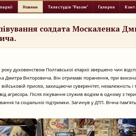
пархії
Новини
Телестудія "Разом"
Галерея
Конт
півування солдата Москаленка Дм
ича.
 року духовенством Полтавської єпархії звершено чин відс
ка Дмитра Вікторовича. Він отримаві поранення, при викон
й військовій присязі, захищаючи суверенітет, незалежність і
 від агресора. Після лікування служив водієм в одному з тер
вання та соціальної підтримки. Загинув у ДТП. Вічна пам’ят