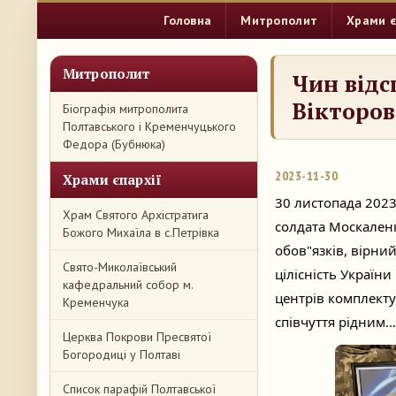
Головна
Митрополит
Храми є
Митрополит
Чин відс
Вікторов
Біографія митрополита
Полтавського і Кременчуцького
Федора (Бубнюка)
2023-11-30
Храми єпархії
30 листопада 2023
Храм Святого Архістратига
солдата Москален
Божого Михаїла в с.Петрівка
обов"язків, вірни
Свято-Миколаївський
цілісність України
кафедральний собор м.
центрів комплекту
Кременчука
співчуття рідним…
Церква Покрови Пресвятої
Богородиці у Полтаві
Список парафій Полтавської