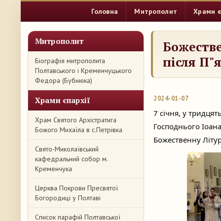
Головна
Митрополит
Храми є
Митрополит
Божестве
після П"
Біографія митрополита
Полтавського і Кременчуцького
Федора (Бубнюка)
2024-01-07
Храми єпархії
7 січня, у тридцят
Храм Святого Архістратига
Господнього Іоан
Божого Михаїла в с.Петрівка
Божественну Літур
Свято-Миколаївський
кафедральний собор м.
Кременчука
Церква Покрови Пресвятої
Богородиці у Полтаві
Список парафій Полтавської