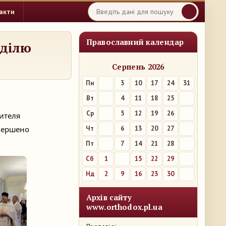
акти
Православний календар
еділю
Серпень 2026
Пн
3
10
17
24
31
Вт
4
11
18
25
Ср
5
12
19
26
тителя
звершено
Чт
6
13
20
27
Пт
7
14
21
28
Сб
1
8
15
22
29
Нд
2
9
16
23
30
Архів сайту
www.orthodox.pl.ua