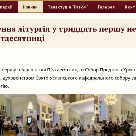
пархії
Новини
Телестудія "Разом"
Галерея
Конт
нна літургія у тридцять першу н
ятдесятниці
ь першу неділю після П"ятдесятниці, в Собор Предтечі і Хрес
а, духовенством Свято-Успенського кафедрального собору 
гію.