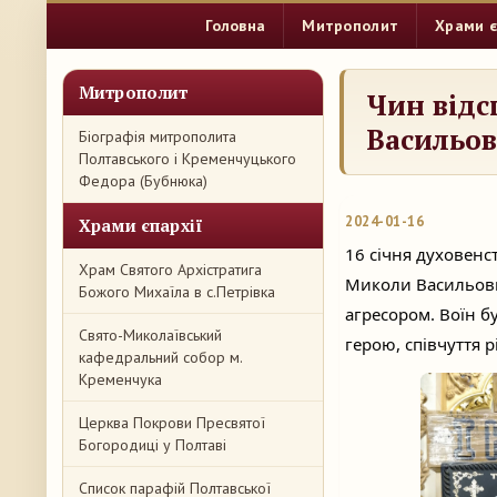
Головна
Митрополит
Храми є
Митрополит
Чин відс
Васильо
Біографія митрополита
Полтавського і Кременчуцького
Федора (Бубнюка)
2024-01-16
Храми єпархії
16 січня духовенс
Храм Святого Архістратига
Миколи Васильович
Божого Михаїла в с.Петрівка
агресором. Воїн бу
Свято-Миколаївський
герою, співчуття р
кафедральний собор м.
Кременчука
Церква Покрови Пресвятої
Богородиці у Полтаві
Список парафій Полтавської