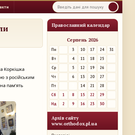
акти
Православний календар
ли
Серпень 2026
Пн
3
10
17
24
31
Вт
4
11
18
25
Ср
5
12
19
26
та Коркішка
ою з російським
Чт
6
13
20
27
чна пам’ять
Пт
7
14
21
28
Сб
1
8
15
22
29
Нд
2
9
16
23
30
Архів сайту
www.orthodox.pl.ua