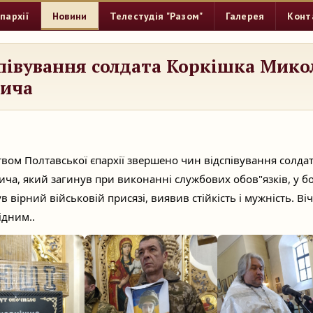
пархії
Новини
Телестудія "Разом"
Галерея
Конт
півування солдата Коркішка Мико
вича
твом Полтавської єпархії звершено чин відспівування солда
а, який загинув при виконанні службових обов"язків, у б
в вірний військовій присязі, виявив стійкість і мужність. Ві
ідним..