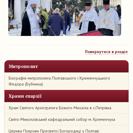
Повернутися в розділ
Митрополит
Біографія митрополита Полтавського і Кременчуцького
Федора (Бубнюка)
Храми єпархії
Храм Святого Архістратига Божого Михаїла в с.Петрівка
Свято-Миколаївський кафедральний собор м. Кременчука
Церква Покрови Пресвятої Богородиці у Полтаві