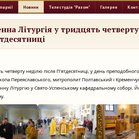
пархії
Новини
Телестудія "Разом"
Галерея
Конт
нна Літургія у тридцять четверту
ятдесятниці
ять четверту неділю після П’ятдесятниці, у день преподобног
скопа Переяславського, митрополит Полтавський і Кременчу
нну Літургію у Свято-Успенському кафедральному соборі. Й
у.