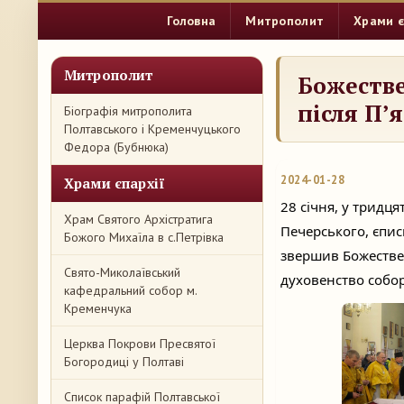
Головна
Митрополит
Храми є
Митрополит
Божестве
після П’
Біографія митрополита
Полтавського і Кременчуцького
Федора (Бубнюка)
2024-01-28
Храми єпархії
28 січня, у тридц
Храм Святого Архістратига
Печерського, єпи
Божого Михаїла в с.Петрівка
звершив Божестве
Свято-Миколаївський
духовенство собор
кафедральний собор м.
Кременчука
Церква Покрови Пресвятої
Богородиці у Полтаві
Список парафій Полтавської