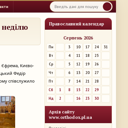
акти
Православний календар
 неділю
Серпень 2026
Пн
3
10
17
24
31
Вт
4
11
18
25
Ср
5
12
19
26
о Єфрема, Києво-
цький Федір
Чт
6
13
20
27
ому співслужило
Пт
7
14
21
28
Сб
1
8
15
22
29
Нд
2
9
16
23
30
Архів сайту
www.orthodox.pl.ua