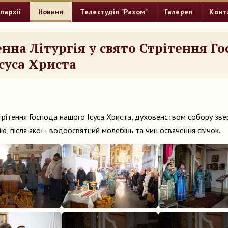
пархії
Новини
Телестудія "Разом"
Галерея
Конт
нна Літургія у свято Стрітення Го
суса Христа
Стрітення Господа нашого Ісуса Христа, духовенством собору зв
ю, після якої - водоосвятний молебінь та чин освячення свічок.