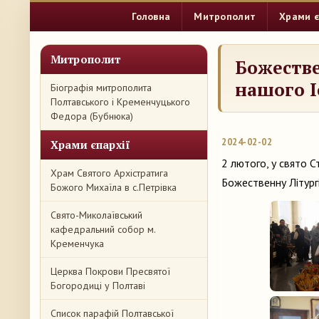
Головна
Митрополит
Храми є
Митрополит
Божестве
нашого І
Біографія митрополита
Полтавського і Кременчуцького
Федора (Бубнюка)
2024-02-02
Храми єпархії
2 лютого, у свято 
Храм Святого Архістратига
Божественну Літургі
Божого Михаїла в с.Петрівка
Свято-Миколаївський
кафедральний собор м.
Кременчука
Церква Покрови Пресвятої
Богородиці у Полтаві
Список парафій Полтавської