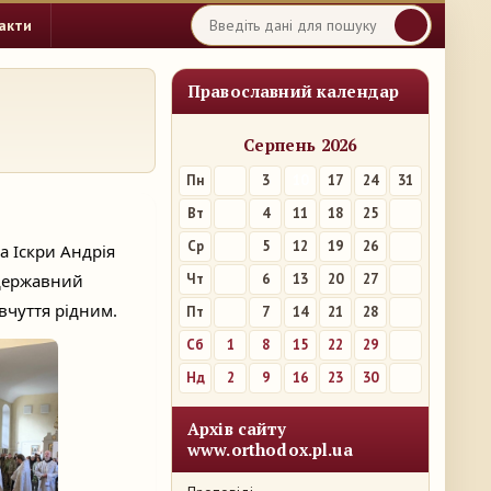
акти
Православний календар
Серпень 2026
Пн
3
10
17
24
31
Вт
4
11
18
25
Ср
5
12
19
26
а Іскри Андрія
 державний
Чт
6
13
20
27
вчуття рідним.
Пт
7
14
21
28
Сб
1
8
15
22
29
Нд
2
9
16
23
30
Архів сайту
www.orthodox.pl.ua