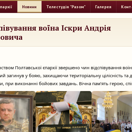
пархії
Новини
Телестудія "Разом"
Галерея
Конт
півування воїна Іскри Андрія
йовича
ством Полтавської єпархії звершено чин відспівування воїн
ий загинув у бояю, захищаючи територіальну цілісність та
ни, при виконанні бойових завдань. Вічна пам’ять герою, спі