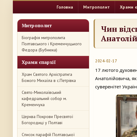
Головна
Митрополит
Храми є
Митрополит
Чин відс
Анатолі
Біографія митрополита
Полтавського і Кременчуцького
Федора (Бубнюка)
2024-02-17
Храми єпархії
17 лютого духовен
Храм Святого Архістратига
Анатолійовича, як
Божого Михаїла в с.Петрівка
суверенітет Украї
Свято-Миколаївський
кафедральний собор м.
Кременчука
Церква Покрови Пресвятої
Богородиці у Полтаві
Список парафій Полтавської