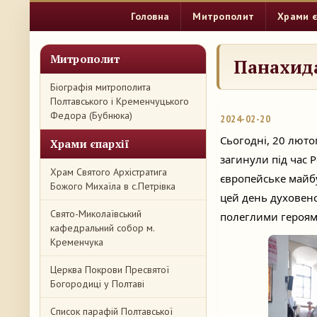
Головна
Митрополит
Храми є
Митрополит
Панахида
Біографія митрополита
Полтавського і Кременчуцького
Федора (Бубнюка)
2024-02-20
Сьогодні, 20 лютог
Храми єпархії
загинули під час Р
Храм Святого Архістратига
європейське майбу
Божого Михаїла в с.Петрівка
цей день духовен
Свято-Миколаївський
полеглими героям
кафедральний собор м.
Кременчука
Церква Покрови Пресвятої
Богородиці у Полтаві
Список парафій Полтавської