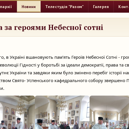
пархії
Новини
Телестудія "Разом"
Галерея
Конт
 за героями Небесної сотні
о, в Україні вшановують пам’ять Героїв Небесної Сотні - гро
еволюції Гідності у боротьбі за ідеали демократії, права та
тнє України та завдяки яким було змінено перебіг історії н
ством Свято- Успенського кафедрального собору звершено 
и.