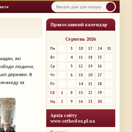
акти
Православний календар
Серпень 2026
Пн
3
10
17
24
31
Вт
4
11
18
25
мадян, які
 свободи людини,
Ср
5
12
19
26
ашої держави. В
Чт
6
13
20
27
Панахиду за
Пт
7
14
21
28
Сб
1
8
15
22
29
Нд
2
9
16
23
30
Архів сайту
www.orthodox.pl.ua