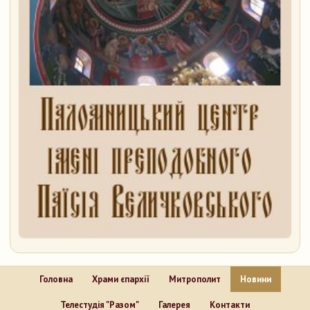
Головна
Храми єпархії
Митрополит
Новини
Телестудія "Разом"
Галерея
Контакти