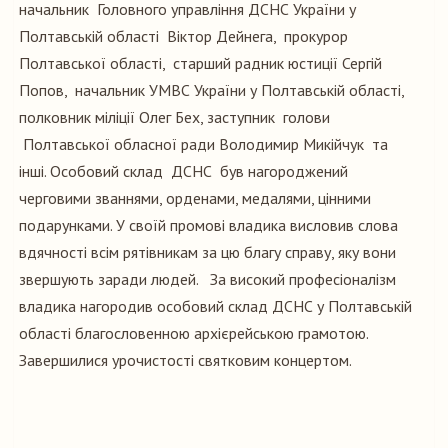
начальник Головного управління ДСНС України у
Полтавській області Віктор Дейнега, прокурор
Полтавської області, старший радник юстиції Сергій
Попов, начальник УМВС України у Полтавській області,
полковник міліції Олег Бех, заcтупник голови
Полтавської обласної ради Володимир Микійчук та
інші. Особовий склад ДСНС був нагороджений
черговими званнями, орденами, медалями, цінними
подарунками. У своїй промові владика висловив слова
вдячності всім рятівникам за цю благу справу, яку вони
звершують заради людей. За високий професіоналізм
владика нагородив особовий склад ДСНС у Полтавській
області благословенною архієрейською грамотою.
Завершилися урочистості святковим концертом.