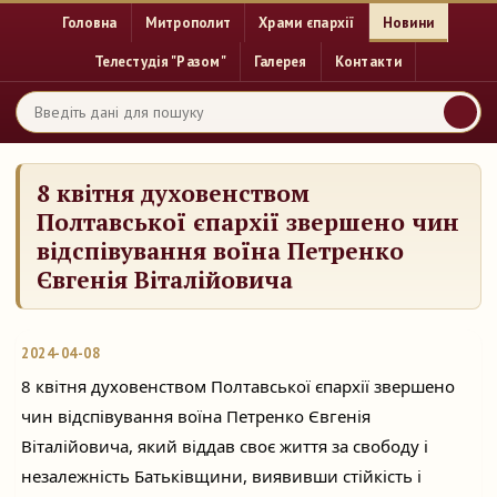
Головна
Митрополит
Храми єпархії
Новини
Телестудія "Разом"
Галерея
Контакти
8 квітня духовенством
Полтавської єпархії звершено чин
відспівування воїна Петренко
Євгенія Віталійовича
2024-04-08
8 квітня духовенством Полтавської єпархії звершено
чин відспівування воїна Петренко Євгенія
Віталійовича, який віддав своє життя за свободу і
незалежність Батьківщини, виявивши стійкість і