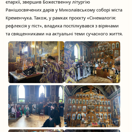
єпархії, звершив Божественну літургію
Ранішосвячених дарів у Миколаївському соборі міста
Кременчука. Також, у рамках проєкту «Сінемалогія:
рефлексія у піст», владика поспілкувався з вірянами
та священниками на актуальні теми сучасного життя.