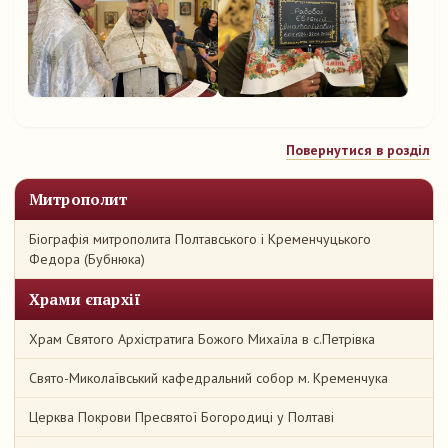
Повернутися в розділ
Митрополит
Біографія митрополита Полтавського і Кременчуцького
Федора (Бубнюка)
Храми єпархії
Храм Святого Архістратига Божого Михаїла в с.Петрівка
Свято-Миколаївський кафедральний собор м. Кременчука
Церква Покрови Пресвятої Богородиці у Полтаві