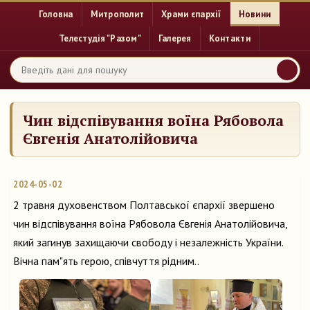
Головна
Митрополит
Храми єпархії
Новини
Телестудія "Разом"
Галерея
Контакти
Чин відспівування воїна Рябовола
Євгенія Анатолійовича
2024-05-02
2 травня духовенством Полтавської єпархії звершено
чин відспівування воїна Рябовола Євгенія Анатолійовича,
який загинув захищаючи свободу і незалежність України.
Вічна пам"ять герою, співчуття рідним..