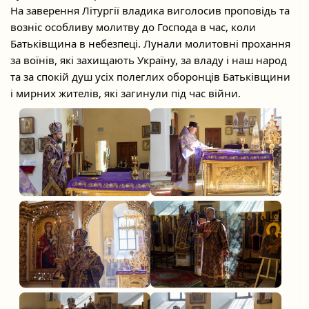
На заверення Літургії владика виголосив проповідь та
возніс особливу молитву до Господа в час, коли
Батьківщина в небезпеці. Лунали молитовні прохання
за воїнів, які захищають Україну, за владу і наш народ
та за спокій душ усіх полеглих
оборонців Батьківщини
і мирних жителів, які загинули під час війни.