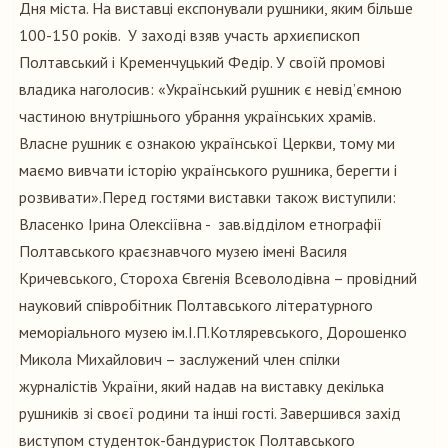
Дня міста. На виставці експонували рушники, яким більше
100-150 років. У заході взяв участь архиєпископ
Полтавський і Кременчуцький Федір. У своїй промові
владика наголосив: «Український рушник є невід’ємною
частиною внутрішнього убрання українських храмів.
Власне рушник є ознакою української Церкви, тому ми
маємо вивчати історію українського рушника, берегти і
розвивати».Перед гостями виставки також виступили:
Власенко Ірина Олексіївна - зав.відділом етнографії
Полтавського краєзнавчого музею імені Василя
Кричевського, Стороха Євгенія Всеволодівна – провідний
науковий співробітник Полтавського літературного
меморіального музею ім.І.П.Котляревського, Дорошенко
Микола Михайлович – заслужений член спілки
журналістів України, який надав на виставку декілька
рушників зі своєї родини та інші гості. Завершився захід
виступом студенток-бандуристок Полтавського