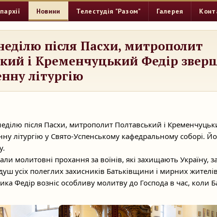
пархії
Новини
Телестудія "Разом"
Галерея
Конт
неділю після Пасхи, митрополит
кий і Кременчуцький Федір звер
нну літургію
 неділю після Пасхи, митрополит Полтавський і Кременчуцьк
ну літургію у Свято-Успенському кафедральному соборі. Й
у.
унали молитовні прохання за воїнів, які захищають Україну, з
 душ усіх полеглих захисників Батьківщини і мирних жителів
дика Федір возніс особливу молитву до Господа в час, коли 