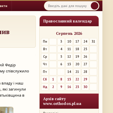
акти
Православний календар
шив
Серпень 2026
Пн
3
10
17
24
31
Вт
4
11
18
25
Ср
5
12
19
26
Чт
6
13
20
27
ий Федір
ому співслужило
Пт
7
14
21
28
Сб
1
8
15
22
29
а владу і наш
Нд
2
9
16
23
30
, які загинули
Батьківщина в
Архів сайту
www.orthodox.pl.ua