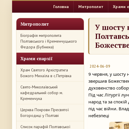
Головна
Митрополит
Храми є
Митрополит
У шосту 
Полтавсь
Біографія митрополита
Полтавського і Кременчуцького
Божестве
Федора (Бубнюка)
Храми єпархії
2024-06-09
Храм Святого Архістратига
9 червня, у шосту
Божого Михаїла в с.Петрівка
звершив Божествен
Свято-Миколаївський
духовенство собор
кафедральний собор м.
Під час Літургії л
Кременчука
народ та за спокій
під час війни. Вла
Церква Покрови Пресвятої
небезпеці
Богородиці у Полтаві
Список парафій Полтавської