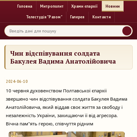
Головна
Митрополит
Храми єпархії
Новини
Телестудія "Разом"
Галерея
Контакти
Чин відспівування солдата
Бакулея Вадима Анатолійовича
2024-06-10
10 червня духовенством Полтавської єпархії
звершено чин відспівування солдата Бакулея Вадима
Анатолійовича, який віддав своє життя за свободу і
незалежність України, захищаючи її від агресора.
Вічна пам"ять герою, співчуття рідним