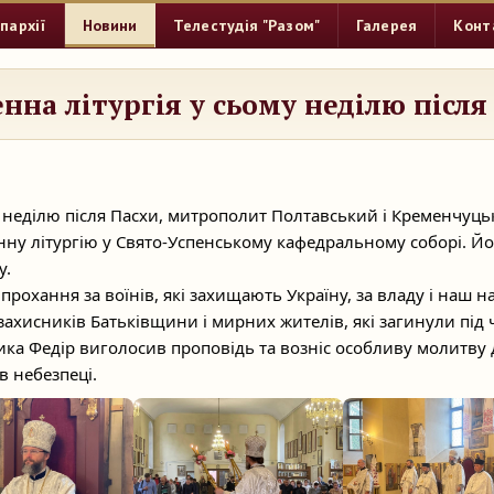
пархії
Новини
Телестудія "Разом"
Галерея
Конт
нна літургія у сьому неділю після
у неділю після Пасхи, митрополит Полтавський і Кременчуць
ну літургію у Свято-Успенському кафедральному соборі. Й
у.
рохання за воїнів, які захищають Україну, за владу і наш на
захисників Батьківщини і мирних жителів, які загинули під 
дика Федір виголосив проповідь та возніс особливу молитву д
в небезпеці.