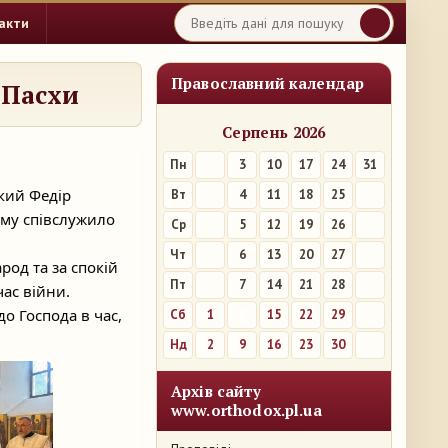
акти
Православний календар
 Пасхи
Серпень 2026
Пн
3
10
17
24
31
кий Федір
Вт
4
11
18
25
ому співслужило
Ср
5
12
19
26
Чт
6
13
20
27
род та за спокій
Пт
7
14
21
28
час війни.
о Господа в час,
Сб
1
8
15
22
29
Нд
2
9
16
23
30
Архів сайту
www.orthodox.pl.ua