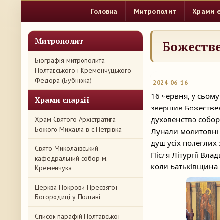
Головна
Митрополит
Храми є
Митрополит
Божестве
Біографія митрополита
Полтавського і Кременчуцького
Федора (Бубнюка)
2024-06-16
16 червня, у сьом
Храми єпархії
звершив Божествен
духовенство собор
Храм Святого Архістратига
Божого Михаїла в с.Петрівка
Лунали молитовні п
душ усіх полеглих 
Свято-Миколаївський
Після Літургії Вла
кафедральний собор м.
коли
Батьківщина 
Кременчука
Церква Покрови Пресвятої
Богородиці у Полтаві
Список парафій Полтавської