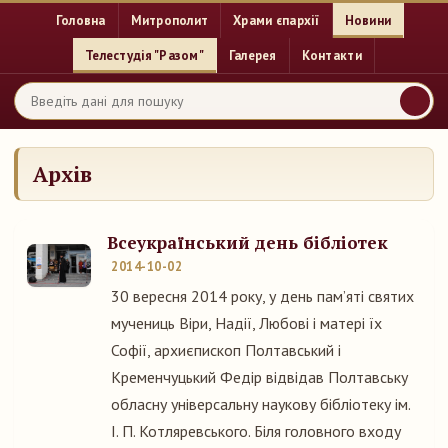
Головна
Митрополит
Храми єпархії
Новини
Телестудія "Разом"
Галерея
Контакти
Архів
Всеукраїнський день бібліотек
2014-10-02
30 вересня 2014 року, у день пам’яті святих
мучениць Віри, Надії, Любові і матері їх
Софії, архиєпископ Полтавський і
Кременчуцький Федір відвідав Полтавську
обласну універсальну наукову бібліотеку ім.
І. П. Котляревського. Біля головного входу