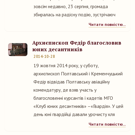
зовсім недавно, 23 серпня, громада
збиралась на радісну подію, зустрічаюч
Читати повністю...
Архиєпископ Федір благословив
юних десантників
2014-10-28
19 жовтня 2014 року, у суботу,
архиєпископ Полтавський і Кременчуцький
Федір відвідав Полтавську авіаційну
комендатуру, де взяв участь у
благословенні курсантів і кадетів МГО
«Клуб юних десантників» –«Гвардія». У цей
день юні гвардійці давали урочисту кля
Читати повністю...