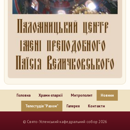
Головна
Храми єпархії
Митрополит
Новини
Телестудія "Разом"
Галерея
Контакти
..
© Свято-Успенський кафедральний собор 2026
..