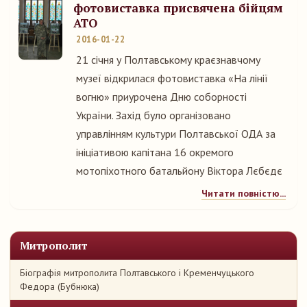
фотовиставка присвячена бійцям
АТО
2016-01-22
21 січня у Полтавському краєзнавчому
музеї відкрилася фотовиставка «На лінії
вогню» приурочена Дню соборності
України. Захід було організовано
управлінням культури Полтавської ОДА за
ініціативою капітана 16 окремого
мотопіхотного батальйону Віктора Лєбєдє
Читати повністю...
Митрополит
Біографія митрополита Полтавського і Кременчуцького
Федора (Бубнюка)