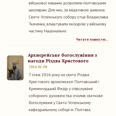
військової машини дозволили полтавським
школярам. Для них, за ініціативою диякона
Свято-Успенського собору отця Владислава
Ткаченка, влаштували екскурсію у військову
частину Національно
Читати повністю...
Архиєрейське богослужіння з
нагоди Різдва Христового
2016-01-08
7 січня 2016 року на свято Різдва
Христового архиєпископ Полтавський і
Кременчуцький Федір у співслужінні
соборного духовенства очолив святкове
богослужіння у Свято-Успенському
кафедральному соборі м. Полтава.