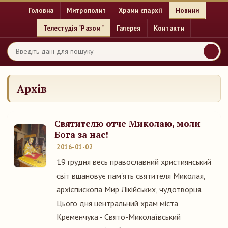
Головна
Митрополит
Храми єпархії
Новини
Телестудія "Разом"
Галерея
Контакти
Архів
Святителю отче Миколаю, моли
Бога за нас!
2016-01-02
19 грудня весь православний християнський
світ вшановує пам'ять святителя Миколая,
архієпископа Мир Лікійських, чудотворця.
Цього дня центральний храм міста
Кременчука - Свято-Миколаївський