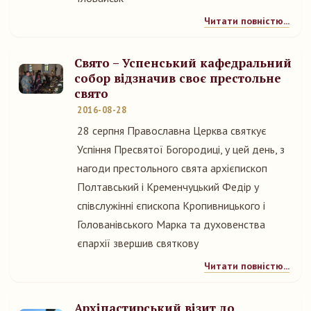
Читати повністю...
Свято – Успенський кафедральний
собор відзначив своє престольне
свято
2016-08-28
28 серпня Православна Церква святкує
Успіння Пресвятої Богородиці, у цей день, з
нагоди престольного свята архієпископ
Полтавський і Кременчуцький Федір у
співслужінні єпископа Кропивницького і
Голованівського Марка та духовенства
єпархії звершив святкову
Читати повністю...
Архіпастирський візит до