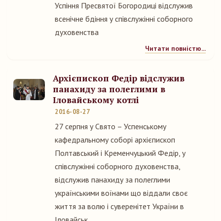
Успіння Пресвятої Богородиці відслужив
всенічне бдіння у співслужінні соборного
духовенства
Читати повністю...
Архієпископ Федір відслужив
панахиду за полеглими в
Іловайському котлі
2016-08-27
27 серпня у Свято – Успенському
кафедральному соборі архієпископ
Полтавський і Кременчуцький Федір, у
співслужінні соборного духовенства,
відслужив панахиду за полеглими
українськими воїнами що віддали своє
життя за волю і суверенітет України в
Іловайськ