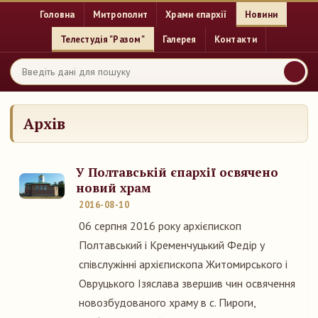
Головна
Митрополит
Храми єпархії
Новини
Телестудія "Разом"
Галерея
Контакти
Архів
У Полтавській єпархії освячено
новий храм
2016-08-10
06 серпня 2016 року архієпископ
Полтавський і Кременчуцький Федір у
співслужінні архієпископа Житомирського і
Овруцького Ізяслава звершив чин освячення
новозбудованого храму в с. Пироги,