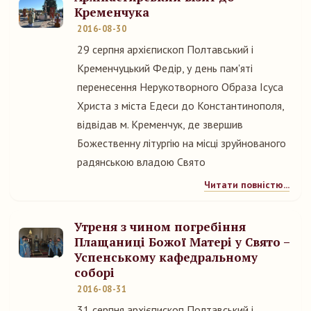
Кременчука
2016-08-30
29 серпня архієпископ Полтавський і
Кременчуцький Федір, у день пам'яті
перенесення Нерукотворного Образа Ісуса
Христа з міста Едеси до Константинополя,
відвідав м. Кременчук, де звершив
Божественну літургію на місці зруйнованого
радянською владою Свято
Читати повністю...
Утреня з чином погребіння
Плащаниці Божої Матері у Свято –
Успенському кафедральному
соборі
2016-08-31
31 серпня архієпископ Полтавський і