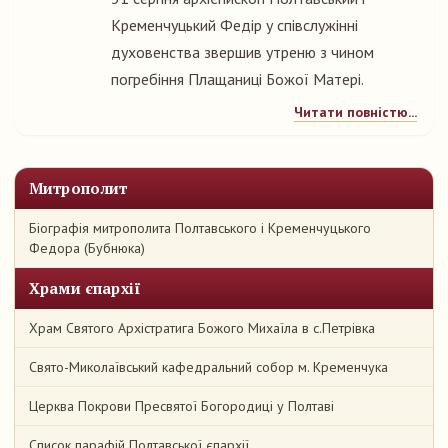
Кременчуцький Федір у співслужінні
духовенства звершив утреню з чином
погребіння Плащаниці Божої Матері.
Читати повністю...
Митрополит
Біографія митрополита Полтавського і Кременчуцького
Федора (Бубнюка)
Храми єпархії
Храм Святого Архістратига Божого Михаїла в с.Петрівка
Свято-Миколаївський кафедральний собор м. Кременчука
Церква Покрови Пресвятої Богородиці у Полтаві
Список парафій Полтавської єпархії