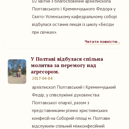
02 квітня з благословення архієпископа
Полтавського і Кременчуцького Федора у
Свято-Успенському кафедральному соборі
відбулася остання лекція із циклу «Бесіди
при свічках».
Читати повністю...
У Полтаві відбулася спільна
молитва за перемогу над
агресором.
2017-04-04
архієпископ Полтавський і Кременчуцький
Федір, у співслужінні духовенства
Полтавської єпархії, разом з
представниками різних християнських
конфесій на Соборній площі м. Полтави
відслужили спільний міжконфесійний