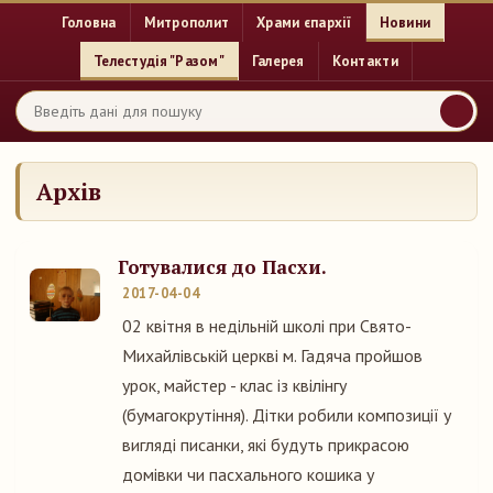
Головна
Митрополит
Храми єпархії
Новини
Телестудія "Разом"
Галерея
Контакти
Архів
Готувалися до Пасхи.
2017-04-04
02 квітня в недільній школі при Свято-
Михайлівській церкві м. Гадяча пройшов
урок, майстер - клас із квілінгу
(бумагокрутіння). Дітки робили композиції у
вигляді писанки, які будуть прикрасою
домівки чи пасхального кошика у