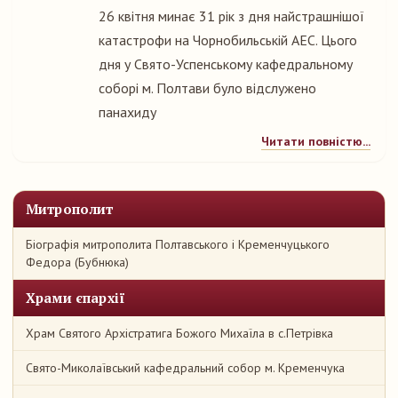
26 квітня минає 31 рік з дня найстрашнішої
катастрофи на Чорнобильській АЕС. Цього
дня у Свято-Успенському кафедральному
соборі м. Полтави було відслужено
панахиду
Читати повністю...
Митрополит
Біографія митрополита Полтавського і Кременчуцького
Федора (Бубнюка)
Храми єпархії
Храм Святого Архістратига Божого Михаїла в с.Петрівка
Свято-Миколаївський кафедральний собор м. Кременчука