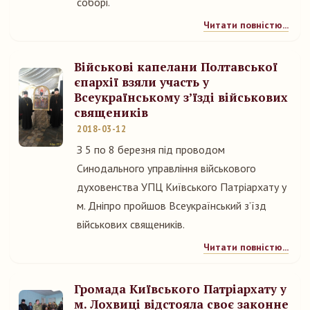
соборі.
Читати повністю...
Військові капелани Полтавської
єпархії взяли участь у
Всеукраїнському з’їзді військових
священиків
2018-03-12
З 5 по 8 березня під проводом
Синодального управління військового
духовенства УПЦ Київського Патріархату у
м. Дніпро пройшов Всеукраїнський з’їзд
військових священиків.
Читати повністю...
Громада Київського Патріархату у
м. Лохвиці відстояла своє законне