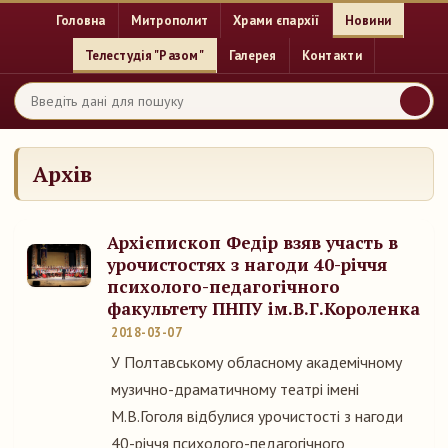
Головна
Митрополит
Храми єпархії
Новини
Телестудія "Разом"
Галерея
Контакти
Архів
Архієпископ Федір взяв участь в
урочистостях з нагоди 40-річчя
психолого-педагогічного
факультету ПНПУ ім.В.Г.Короленка
2018-03-07
У Полтавському обласному академічному
музично-драматичному театрі імені
М.В.Гоголя відбулися урочистості з нагоди
40-річчя психолого-педагогічного