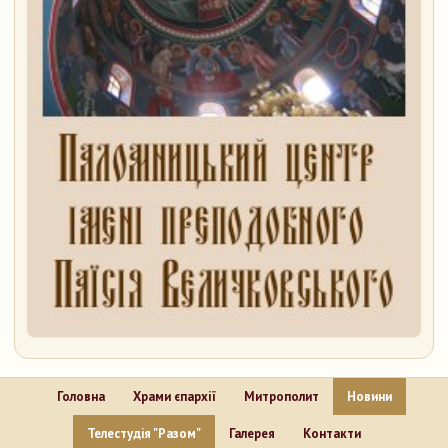
Головна
Храми єпархії
Митрополит
Новини
Телестудія "Разом"
Галерея
Контакти