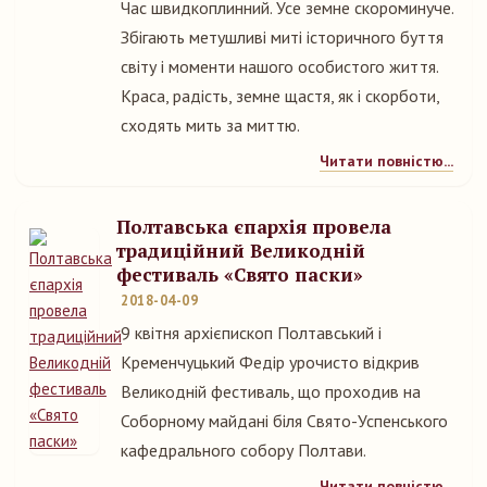
Час швидкоплинний. Усе земне скороминуче.
Збігають метушливі миті історичного буття
світу і моменти нашого особистого життя.
Краса, радість, земне щастя, як і скорботи,
сходять мить за миттю.
Читати повністю...
Полтавська єпархія провела
традиційний Великодній
фестиваль «Свято паски»
2018-04-09
9 квітня архієпископ Полтавський і
Кременчуцький Федір урочисто відкрив
Великодній фестиваль, що проходив на
Соборному майдані біля Свято-Успенського
кафедрального собору Полтави.
Читати повністю...