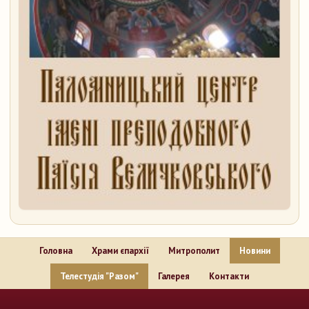
Головна
Храми єпархії
Митрополит
Новини
Телестудія "Разом"
Галерея
Контакти