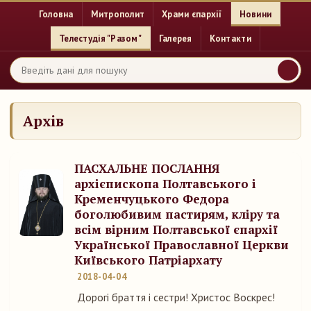
Головна
Митрополит
Храми єпархії
Новини
Телестудія "Разом"
Галерея
Контакти
Архів
ПАСХАЛЬНЕ ПОСЛАННЯ
архієпископа Полтавського і
Кременчуцького Федора
боголюбивим пастирям, кліру та
всім вірним Полтавської єпархії
Української Православної Церкви
Київського Патріархату
2018-04-04
Дорогі браття і сестри! Христос Воскрес!