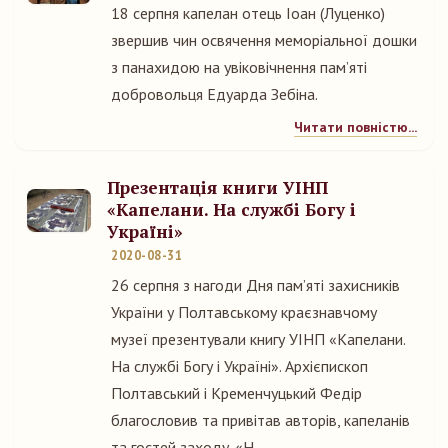
18 серпня капелан отець Іоан (Луценко)
звершив чин освячення меморіальної дошки
з панахидою на увіковічнення пам’яті
добровольця Едуарда Зебіна.
Читати повністю...
Презентація книги УІНП
«Капелани. На службі Богу і
Україні»
2020-08-31
26 серпня з нагоди Дня пам’яті захисників
України у Полтавському краєзнавчому
музеї презентували книгу УІНП «Капелани.
На службі Богу і Україні». Архієпископ
Полтавський і Кременчуцький Федір
благословив та привітав авторів, капеланів
та гостей заходу. «Н