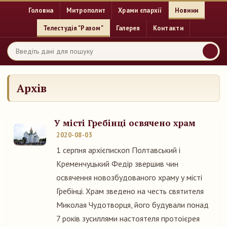
Головна
Митрополит
Храми єпархії
Новини
Телестудія "Разом"
Галерея
Контакти
Архів
У місті Гребінці освячено храм
2020-08-03
1 серпня архієпископ Полтавський і
Кременчуцький Федір звершив чин
освячення новозбудованого храму у місті
Гребінці. Храм зведено на честь святителя
Миколая Чудотворця, його будували понад
7 років зусиллями настоятеля протоієрея