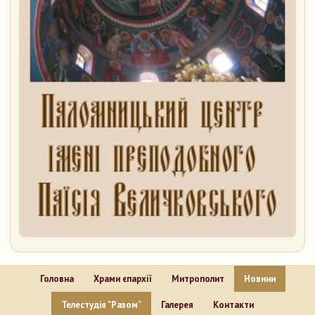
Головна
Храми єпархії
Митрополит
Новини
Телестудія "Разом"
Галерея
Контакти