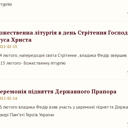
ітургію
ожественна літургія в день Стрітення Госпо
суса Христа
022-02-15
4 лютого, напередодні свята Стрітення , владика Федір звершив 
 15 лютого- Божественну літургію
еремонія підняття Державного Прапора
022-02-16
6 лютого владика Федір взяв участь у церемонії підняття Держ
квері Пам"яті Героїв України