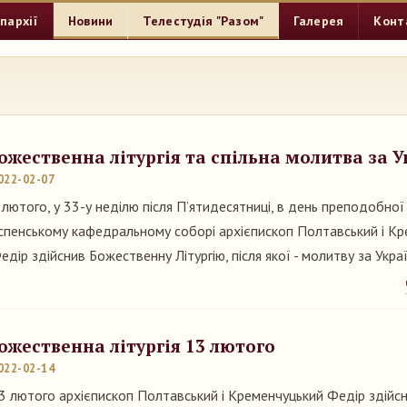
пархії
Новини
Телестудія "Разом"
Галерея
Конт
ожественна літургія та спільна молитва за У
022-02-07
 лютого, у 33-у неділю після П’ятидесятниці, в день преподобної 
спенському кафедральному соборі архієпископ Полтавський і К
едір здійснив Божественну Літургію, після якої - молитву за Украї
ожественна літургія 13 лютого
022-02-14
3 лютого архієпископ Полтавський і Кременчуцький Федір здійс