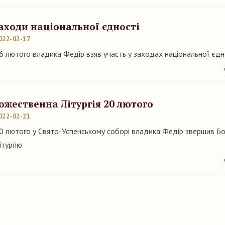
аходи національної єдності
022-02-17
6 лютого владика Федір взяв участь у заходах національної єдн
ожественна Літургія 20 лютого
022-02-21
0 лютого у Свято-Успенському соборі владика Федір звершив Б
ітургію