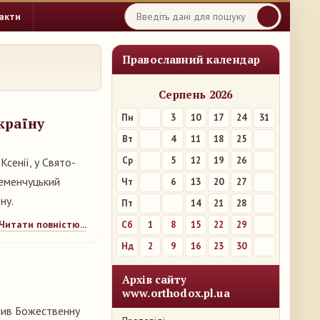
акти
Православний календар
Серпень 2026
Пн
3
10
17
24
31
країну
Вт
4
11
18
25
Ср
5
12
19
26
Ксенії, у Свято-
ременчуцький
Чт
6
13
20
27
ну.
Пт
7
14
21
28
Читати повністю...
Сб
1
8
15
22
29
Нд
2
9
16
23
30
Архів сайту
www.orthodox.pl.ua
нив Божественну