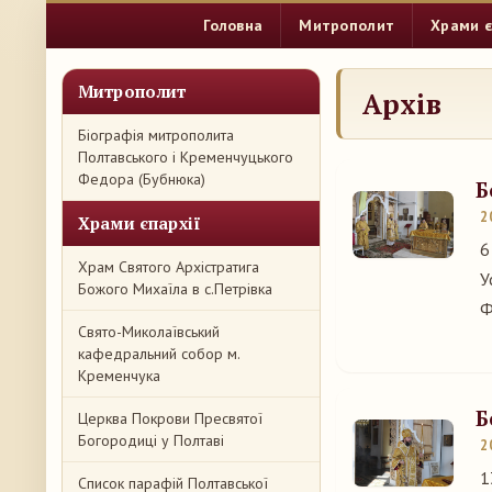
Головна
Митрополит
Храми є
Митрополит
Архів
Біографія митрополита
Полтавського і Кременчуцького
Федора (Бубнюка)
Б
2
Храми єпархії
6
Храм Святого Архістратига
У
Божого Михаїла в с.Петрівка
Ф
Свято-Миколаївський
кафедральний собор м.
Кременчука
Б
Церква Покрови Пресвятої
Богородиці у Полтаві
2
1
Список парафій Полтавської