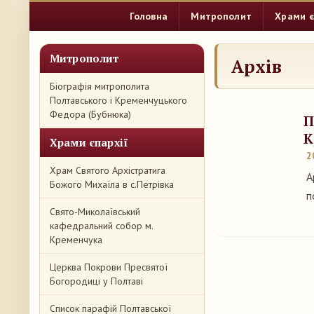
Головна
Митрополит
Храми є
Митрополит
Архів
Біографія митрополита
Полтавського і Кременчуцького
Федора (Бубнюка)
П
К
Храми єпархії
2
Храм Святого Архістратига
А
Божого Михаїла в с.Петрівка
п
Свято-Миколаївський
кафедральний собор м.
Кременчука
Церква Покрови Пресвятої
Богородиці у Полтаві
Список парафій Полтавської