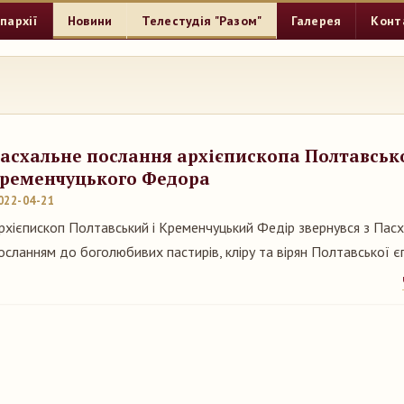
пархії
Новини
Телестудія "Разом"
Галерея
Конт
асхальне послання архієпископа Полтавсько
ременчуцького Федора
022-04-21
рхієпископ Полтавський і Кременчуцький Федір звернувся з Пас
осланням до боголюбивих пастирів, кліру та вірян Полтавської є