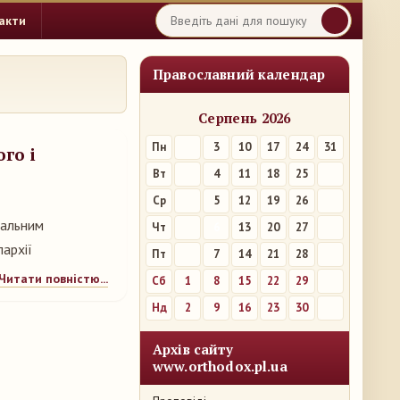
акти
Православний календар
Серпень 2026
Пн
3
10
17
24
31
го і
Вт
4
11
18
25
Ср
5
12
19
26
хальним
Чт
6
13
20
27
пархії
Пт
7
14
21
28
Читати повністю...
Сб
1
8
15
22
29
Нд
2
9
16
23
30
Архів сайту
www.orthodox.pl.ua